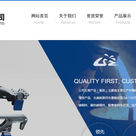
网站首页
关于我们
资质荣誉
产品展示
Home
About us
Honors
Products