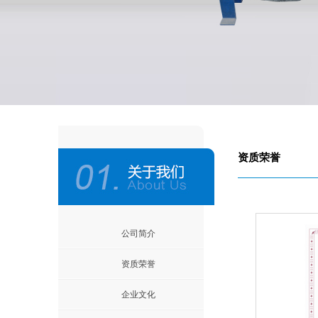
资质荣誉
公司简介
资质荣誉
企业文化