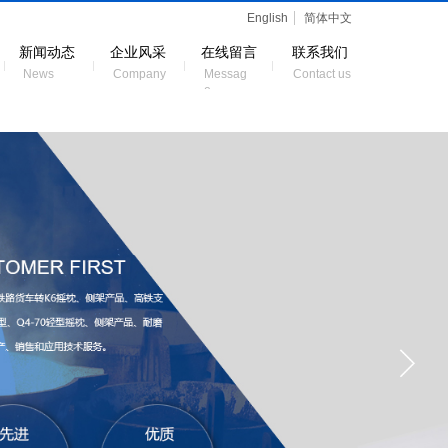
English
简体中文
新闻动态
企业风采
在线留言
联系我们
News
Company
Messag
Contact us
e