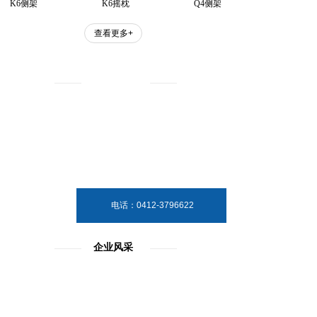
K6侧架
K6摇枕
Q4侧架
查看更多+
关于我们
辽宁沈车铸业有限公司于2009年8
月28日经鞍山市工商局批准成立的
合资企业。注册资本是人民币1亿
元。公司位于海城市龙江路99号。
电话：0412-3796622
企业风采